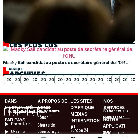
LES PLUS LUS
V
r
Macky Sall candidat au poste de secrétaire général de l’ONU
AFRIQUE
ARCHIVES
2025
2024
2023
2022
2021
2020
2019
2018
2017
2016
2015
2014
2013
2012
2011
201
DANS
À PROPOS DE
LES SITES
NOS
L'ACTUALITÉ
NOUS
D'AFRIQUE
SERVICES
Qui sommes-
S'abonner aux
Politique
Sport
Société
Culture
People
Interviews
MÉDIAS
nous?
Newsletter
NOTRE
PAR PAYS
INTERNATION
Etats-Unis
Charte de
APPLICATI
AL
Europe 24
Ukraine
déontologie
ON
Télécharger