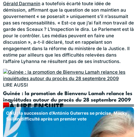
Gérald Darmanin
a toutefois écarté toute idée de
démission, affirmant que la question de son maintien au
gouvernement « se poserait » uniquement s’il n’assumait
pas ses responsabilités. « Est-ce que j’ai fait mon travail de
garde des Sceaux ? L’Inspection le dira. Le Parlement est là
pour le contrôler. Les médias peuvent en faire une
discussion », a-t-il déclaré, tout en rappelant son
engagement dans la réforme du ministère de la Justice. Il
estime par ailleurs que les difficultés relevées dans
l’affaire Lyhanna ne résultent pas de ses instructions.
LIRE AUSSI
Guinée : la promotion de Bienvenu Lamah relance les
inquiétudes autour du procès du 28 septembre 2009
À LIRE ENSUITE
ONU : la succession d’António Guterres se précise, Macky
Sall en difficulté après un premier vote